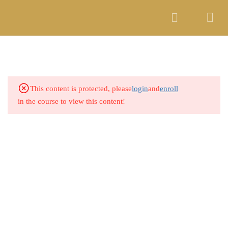
Login
DASAR - DASAR
3
PERKAWINAN
Copyright © 2021 ROCK Ministry
MENGATUR KEUANGAN
7
This content is protected, please
login
and
enroll
DALAM PERKAWINAN
in the course to view this content!
3.1
Kebebasan Mengatur Keuangan
3.2
Apa Arti Bebas Dari Perhambaan
Uang
3.3
Tujuan Allah Dalam Keuangan
3.4
Akibat Keterikatan Dalam
Keuangan